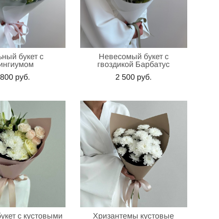
ьный букет с
Невесомый букет с
ингиумом
гвоздикой Барбатус
 800 pуб.
2 500 pуб.
укет с кустовыми
Хризантемы кустовые