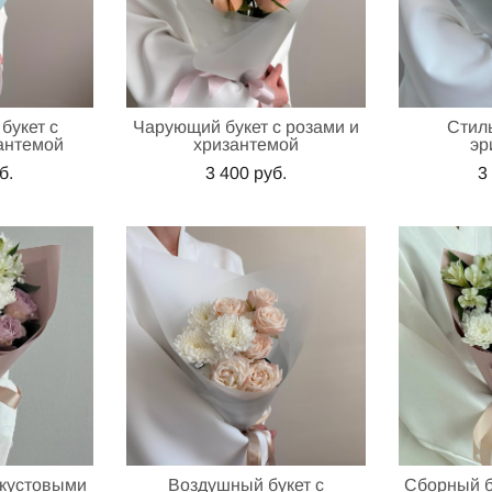
букет с
Чарующий букет с розами и
Стил
антемой
хризантемой
эр
б.
3 400 pуб.
3
 кустовыми
Воздушный букет с
Сборный б