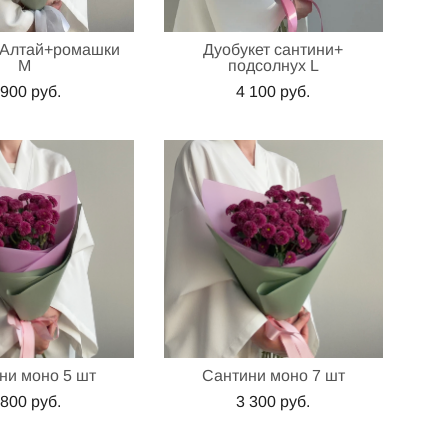
 Алтай+ромашки
Дуобукет сантини+
М
подсолнух L
 900 pуб.
4 100 pуб.
ни моно 5 шт
Сантини моно 7 шт
 800 pуб.
3 300 pуб.