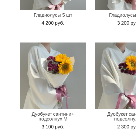
Гладиолусы 5 шт
Гладиолусы
4 200 pуб.
3 200 pу
Дуобукет сантини+
Дуобукет са
подсолнух М
подсолну
3 100 pуб.
2 300 pу