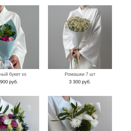
ый букет xs
Ромашки 7 шт
 900 pуб.
3 300 pуб.