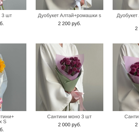
 3 шт
Дуобукет Алтай+ромашки s
Дуобукет
б.
2 200 pуб.
2
нтини+
Сантини моно 3 шт
Санти
х S
2 000 pуб.
2
б.