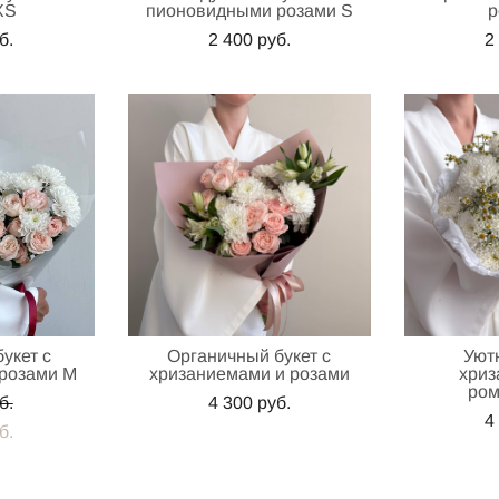
XS
пионовидными розами S
р
б.
2 400 pуб.
2
укет с
Органичный букет с
Уют
розами M
хризаниемами и розами
хриз
ро
б.
4 300 pуб.
4
б.