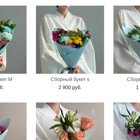
кет M
Сборный букет s
Сборн
б.
2 900 pуб.
1