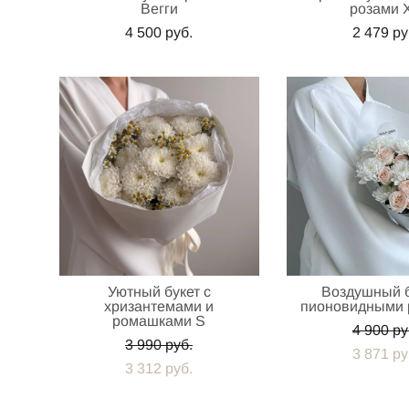
Вегги
розами 
4 500 pуб.
2 479 pу
Уютный букет с
Воздушный б
хризантемами и
пионовидными 
ромашками S
4 900 pу
3 990 pуб.
3 871 pу
3 312 pуб.