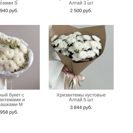
озами S
Алтай 3 шт
 940 pуб.
2 500 pуб.
ный букет с
Хризантемы кустовые
антемами и
Алтай 5 шт
машками M
3 844 pуб.
 958 pуб.